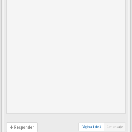
Página
1
de
1
1 mensaje
Responder