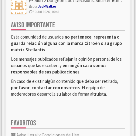
Aion 2 Dungeon Loot Decisions: Smarter Runs With U4N
por
JackWalker
30 Jul 2026, 10:41
AVISO IMPORTANTE
Esta comunidad de usuarios
no pertenece, representa o
guarda relación alguna con la marca Citroën o su grupo
matriz Stellantis
.
Los mensajes publicados reflejan la opinión personal de los
usuarios que las escriben y
en ningún caso somos
responsables de sus publicaciones
.
En caso de existir algún contenido que deba ser retirado,
por favor, contactar con nosotros
. El equipo de
moderadores desarrolla su labor de forma altruista.
FAVORITOS
Aviso Legal y Condiciones de Uso