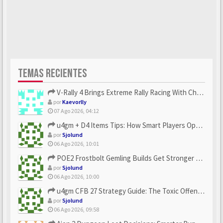
TEMAS RECIENTES
V-Rally 4 Brings Extreme Rally Racing With Challenging Track...
por
Kaevorlly
07 Ago 2026, 04:12
u4gm + D4 Items Tips: How Smart Players Optimize Gear, Build...
por
Sjolund
06 Ago 2026, 10:01
POE2 Frostbolt Gemling Builds Get Stronger With u4gm’s Ice C...
por
Sjolund
06 Ago 2026, 10:00
u4gm CFB 27 Strategy Guide: The Toxic Offensive Scheme Your ...
por
Sjolund
06 Ago 2026, 09:58