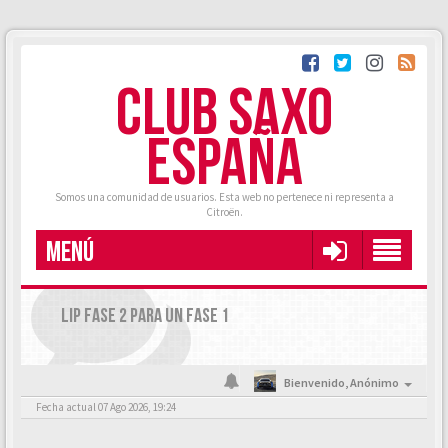
CLUB SAXO
ESPAÑA
Somos una comunidad de usuarios. Esta web no pertenece ni representa a
Citroën.
MENÚ
LIP FASE 2 PARA UN FASE 1
Bienvenido,
Anónimo
Fecha actual 07 Ago 2026, 19:24