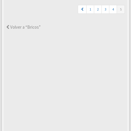
1
2
3
4
5
Volver a “Bricos”