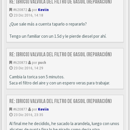
Re: [BRICO] Valvula del filtro de gasoil (reparación)
#620872
por
Keviin
23 Dic 2016, 14:18
¿Que sale más a cuenta taparlo o repararlo?
Tengo un familiar con un 1.5d y le pierde diesel por ahí.
Re: [BRICO] Valvula del filtro de gasoil (reparación)
#620873
por
puch
23 Dic 2016, 14:29
Cambia la torica son 5 minutos.
Saca el filtro del aire y con un espero veras para trabajar.
Re: [BRICO] Valvula del filtro de gasoil (reparación)
#620877
por
Keviin
23 Dic 2016, 23:35
Al final me he decidido, he sacado la arandela, luego con unos
alicates de punta fina lo he girado como decia otro