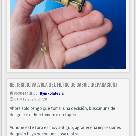
Re: [BRICO] Valvula del filtro de gasoil (reparación)
#630444
por
Bynikolatesla
01 May 2026, 21:28
Ahora solo tengo que tomar una decisión, buscar una de
desguace o directamente un tapón.
Aunque este foro es muy antiguo, agradecería impresiones
de quién haya hecho una cosa u otra.