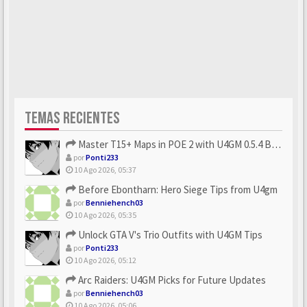
TEMAS RECIENTES
Master T15+ Maps in POE 2 with U4GM 0.5.4 Builds
por
Ponti233
10 Ago 2026, 05:37
Before Ebontharn: Hero Siege Tips from U4gm
por
Benniehench03
10 Ago 2026, 05:35
Unlock GTA V's Trio Outfits with U4GM Tips
por
Ponti233
10 Ago 2026, 05:12
Arc Raiders: U4GM Picks for Future Updates
por
Benniehench03
10 Ago 2026, 05:06