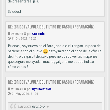
de presentarse! jaja..
Saludos!
Re: [BRICO] Valvula del filtro de gasoil (reparación)
#630088
por
Cascuda
11 Dic 2023, 12:25
Buenas , soy nuevo en el foro , por lo cual tengan un poco de
paciencia con el nuevo
estoy mirando el brico de la válvula
del filtro de gasoil del saxo pero no puedo ver las imágenes
que seguro me ayudan mucho , ¿alguno me puede indicar
cómo verlas ?
Re: [BRICO] Valvula del filtro de gasoil (reparación)
#630443
por
Bynikolatesla
01 May 2026, 21:26
Cascuda
escribió:
↑