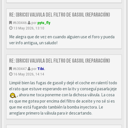
Re: [BRICO] Valvula del filtro de gasoil (reparación)
#630446
por
pytu_fly
13 May 2026, 13:10
Me alegra que de vez en cuando alguien use el foro y pueda
ver info antigua, un saludo!
Re: [BRICO] Valvula del filtro de gasoil (reparación)
#630447
por
Tibi.
16 May 2026, 14:14
Limpié bien las fugas de gasoil y dejé el coche en ralentí todo
el rato que estuve esperando en la itv y conseguí pasarla jeje
, ahora me toca ponerme con la dichosa válvula. La cosa
es que me gotea por encima del filtro de aceite y no sé si es
que me está fugando también la bomba inyectora. Le
arreglare primero la válvula para ir descartando.