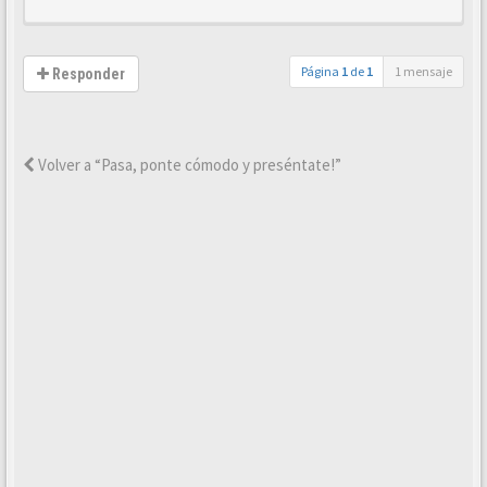
Página
1
de
1
1 mensaje
Responder
Volver a “Pasa, ponte cómodo y preséntate!”