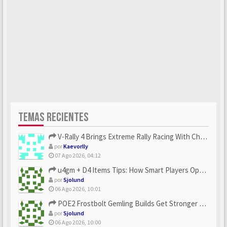
TEMAS RECIENTES
V-Rally 4 Brings Extreme Rally Racing With Challenging Track...
por
Kaevorlly
07 Ago 2026, 04:12
u4gm + D4 Items Tips: How Smart Players Optimize Gear, Build...
por
Sjolund
06 Ago 2026, 10:01
POE2 Frostbolt Gemling Builds Get Stronger With u4gm’s Ice C...
por
Sjolund
06 Ago 2026, 10:00