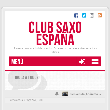
CLUB SAXO
ESPAÑA
Somos una comunidad de usuarios. Esta web no pertenece ni representa a
Citroën.
MENÚ
¡HOLA A TODOS!
Bienvenido,
Anónimo
Fecha actual 07 Ago 2026, 19:18