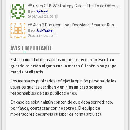
u4gm CFB 27 Strategy Guide: The Toxic Offensive Scheme Your ...
por
Sjolund
06 Ago 2026, 09:58
Aion 2 Dungeon Loot Decisions: Smarter Runs With U4N
por
JackWalker
30 Jul 2026, 10:41
AVISO IMPORTANTE
Esta comunidad de usuarios
no pertenece, representa o
guarda relación alguna con la marca Citroën o su grupo
matriz Stellantis
.
Los mensajes publicados reflejan la opinión personal de los
usuarios que las escriben y
en ningún caso somos
responsables de sus publicaciones
.
En caso de existir algún contenido que deba ser retirado,
por favor, contactar con nosotros
. El equipo de
moderadores desarrolla su labor de forma altruista.