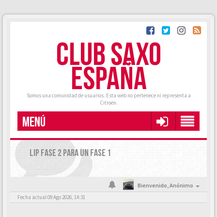
CLUB SAXO
ESPAÑA
Somos una comunidad de usuarios. Esta web no pertenece ni representa a
Citroën.
MENÚ
LIP FASE 2 PARA UN FASE 1
Bienvenido,
Anónimo
Fecha actual 09 Ago 2026, 14:31