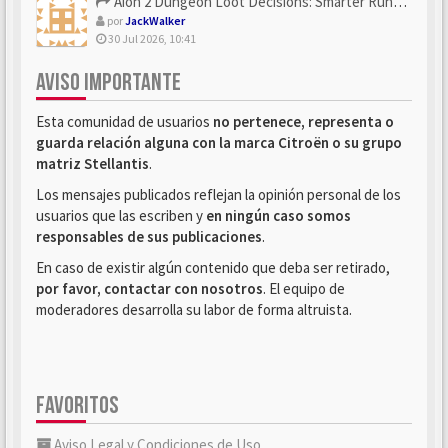
Aion 2 Dungeon Loot Decisions: Smarter Runs With U4N
por
JackWalker
30 Jul 2026, 10:41
AVISO IMPORTANTE
Esta comunidad de usuarios
no pertenece, representa o
guarda relación alguna con la marca Citroën o su grupo
matriz Stellantis
.
Los mensajes publicados reflejan la opinión personal de los
usuarios que las escriben y
en ningún caso somos
responsables de sus publicaciones
.
En caso de existir algún contenido que deba ser retirado,
por favor, contactar con nosotros
. El equipo de
moderadores desarrolla su labor de forma altruista.
FAVORITOS
Aviso Legal y Condiciones de Uso