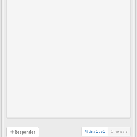
Página
1
de
1
1 mensaje
Responder