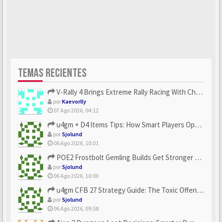
TEMAS RECIENTES
V-Rally 4 Brings Extreme Rally Racing With Challenging Track...
por
Kaevorlly
07 Ago 2026, 04:12
u4gm + D4 Items Tips: How Smart Players Optimize Gear, Build...
por
Sjolund
06 Ago 2026, 10:01
POE2 Frostbolt Gemling Builds Get Stronger With u4gm’s Ice C...
por
Sjolund
06 Ago 2026, 10:00
u4gm CFB 27 Strategy Guide: The Toxic Offensive Scheme Your ...
por
Sjolund
06 Ago 2026, 09:58